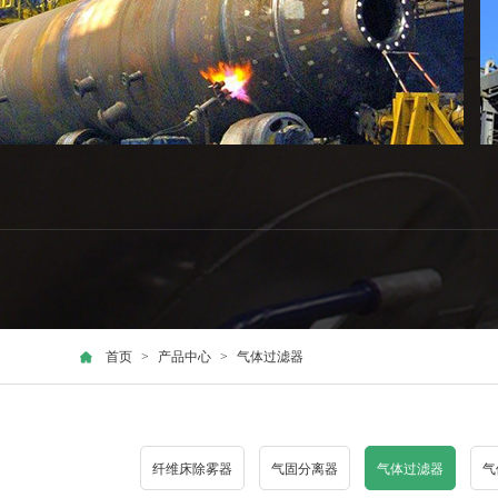
首页
>
产品中心
>
气体过滤器
纤维床除雾器
气固分离器
气体过滤器
气