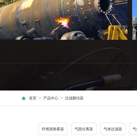
首页
>
产品中心
>
过滤聚结器
纤维床除雾器
气固分离器
气体过滤器
气