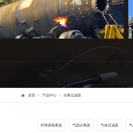
首页
>
产品中心
>
分离过滤器
纤维床除雾器
气固分离器
气体过滤器
气